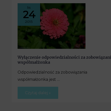
lis
24
2015
Wyłączenie odpowiedzialności za zobowiązan
współmałżonka
Odpowiedzialność za zobowiązania
współmałżonka jest …
Czytaj dalej »