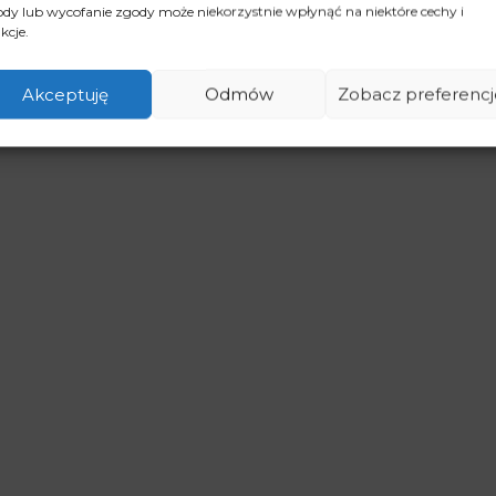
dy lub wycofanie zgody może niekorzystnie wpłynąć na niektóre cechy i
kcje.
Akceptuję
Odmów
Zobacz preferencj