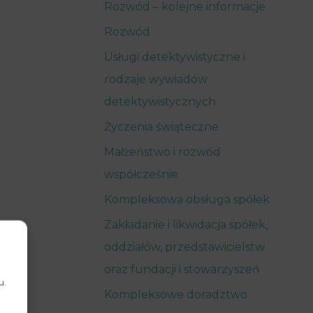
Rozwód – kolejne informacje
Rozwód
Usługi detektywistyczne i
rodzaje wywiadów
detektywistycznych
Życzenia świąteczne
Małżeństwo i rozwód
współcześnie
Kompleksowa obsługa spółek
Zakładanie i likwidacja spółek,
oddziałów, przedstawicielstw
oraz fundacji i stowarzyszeń
u.
Kompleksowe doradztwo