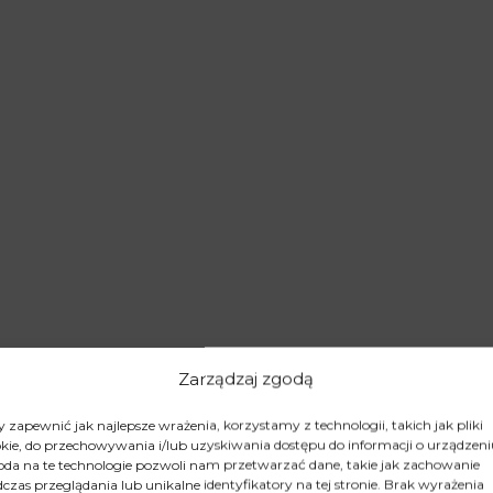
Zarządzaj zgodą
 zapewnić jak najlepsze wrażenia, korzystamy z technologii, takich jak pliki
kie, do przechowywania i/lub uzyskiwania dostępu do informacji o urządzeni
da na te technologie pozwoli nam przetwarzać dane, takie jak zachowanie
czas przeglądania lub unikalne identyfikatory na tej stronie. Brak wyrażenia