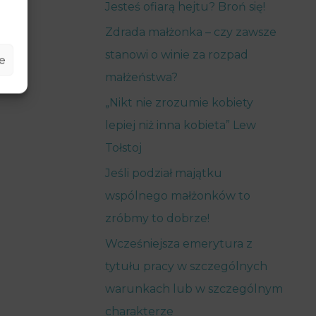
Jesteś ofiarą hejtu? Broń się!
Zdrada małżonka – czy zawsze
stanowi o winie za rozpad
e
małżeństwa?
„Nikt nie zrozumie kobiety
lepiej niż inna kobieta” Lew
Tołstoj
Jeśli podział majątku
wspólnego małżonków to
zróbmy to dobrze!
Wcześniejsza emerytura z
tytułu pracy w szczególnych
warunkach lub w szczególnym
charakterze