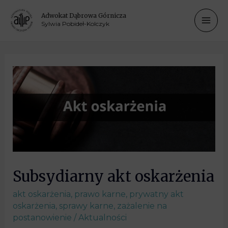
Adwokat Dąbrowa Górnicza
Sylwia Pobideł-Kolczyk
Subsydiarny akt oskarżenia
akt oskarżenia
,
prawo karne
,
prywatny akt
oskarżenia
,
sprawy karne
,
zażalenie na
postanowienie
/
Aktualności