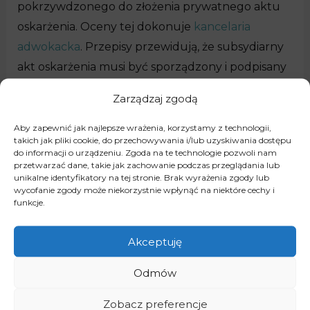
pokrzywdzonego do złożenia prywatnego aktu
oskarżenia. Oceny tej dokonuje
kancelaria
adwokacka
. Przepisy przewidują, że subsydiarny
akt oskarżenia musi być sporządzony i podpisany
przez pełnomocnika będącego adwokatem lub
Zarządzaj zgodą
radcą prawnym. Mamy w tym przypadku do
czynienia z tzw. przymusem adwokackim.
Aby zapewnić jak najlepsze wrażenia, korzystamy z technologii,
takich jak pliki cookie, do przechowywania i/lub uzyskiwania dostępu
do informacji o urządzeniu. Zgoda na te technologie pozwoli nam
Pokrzywdzony ma ograniczony czas
na
przetwarzać dane, takie jak zachowanie podczas przeglądania lub
unikalne identyfikatory na tej stronie. Brak wyrażenia zgody lub
wniesienie do sądu subsydiarnego akt oskarżenia,
wycofanie zgody może niekorzystnie wpłynąć na niektóre cechy i
funkcje.
który wynosi 1 miesiąc od dnia doręczenia mu
postanowienia prokuratora nadrzędnego o
Akceptuję
utrzymaniu w mocy zaskarżonego postanowienia.
Odmów
Na skutek takich działań zostanie wyznaczone
posiedzenie które wtedy jest tym miejscem, gdzie
Zobacz preferencje