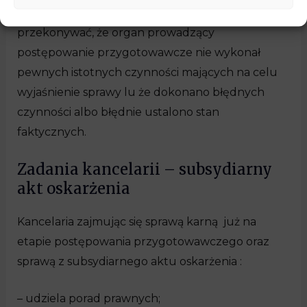
trzeba przedstawić argumenty, racje które będą
przekonywać, że organ prowadzący
postępowanie przygotowawcze nie wykonał
pewnych istotnych czynności mających na celu
wyjaśnienie sprawy lu że dokonano błędnych
czynności albo błędnie ustalono stan
faktycznych.
Zadania kancelarii – subsydiarny
akt oskarżenia
Kancelaria zajmując się sprawą karną już na
etapie postępowania przygotowawczego oraz
sprawą z subsydiarnego aktu oskarżenia :
– udziela porad prawnych;