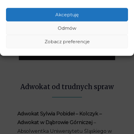
Akceptuję
Odmów
Zobacz preferencje
Adwokat od trudnych spraw
Adwokat Sylwia Pobideł – Kolczyk –
Adwokat w Dąbrowie Górniczej
–
Absolwentka Uniwersytetu Śląskiego w