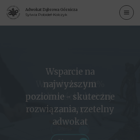
Adwokat Dąbrowa Górnicza
Sylwia Pobideł-Kolczyk
Wsparcie na
najwyższym
poziomie - skuteczne
rozwiązania, rzetelny
adwokat