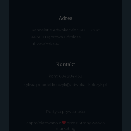
Adres
Kancelarie Adwokackie " KOLCZYK"
41-300 Dąbrowa Górnicza
ul. Zawidzka 47
Kontakt
kom: 604 284 433
sylwia.pobidel.kolczyk@adwokat-kolczyk.pl
Polityka prywatności
Zaprojektowano z
przez Strony www &
marketing