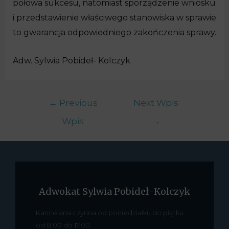
połowa sukcesu, natomiast sporządzenie wniosku
i przedstawienie właściwego stanowiska w sprawie
to gwarancja odpowiedniego zakończenia sprawy.
Adw. Sylwia Pobideł- Kolczyk
←
Previous
Next Wpis
Wpis
→
Adwokat Sylwia Pobideł-Kolczyk
Kancelaria czynna od poniedziałku do piątku
od 8.00 do 17.00