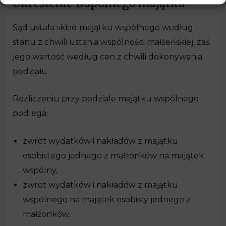
Określenie wspólnego majątku
Sąd ustala skład majątku wspólnego według
stanu z chwili ustania wspólności małżeńskiej, zaś
jego wartość według cen z chwili dokonywania
podziału.
Rozliczeniu przy podziale majątku wspólnego
podlega:
zwrot wydatków i nakładów z majątku
osobistego jednego z małżonków na majątek
wspólny,
zwrot wydatków i nakładów z majątku
wspólnego na majątek osobisty jednego z
małżonków.