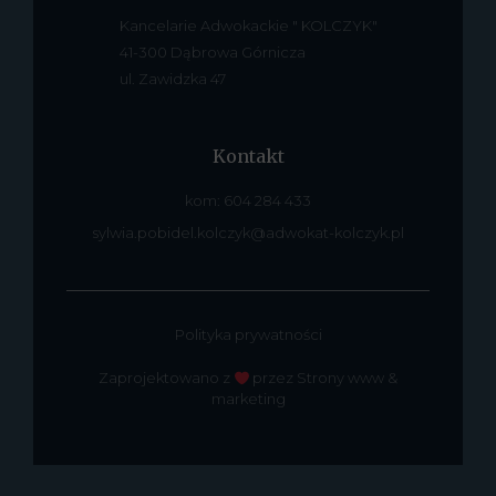
Kancelarie Adwokackie " KOLCZYK"
41-300 Dąbrowa Górnicza
ul. Zawidzka 47
Kontakt
kom: 604 284 433
sylwia.pobidel.kolczyk@adwokat-kolczyk.pl
Polityka prywatności
Zaprojektowano z
przez Strony www &
marketing