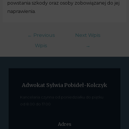
powstania szkody oraz osoby zobowiązanej do jej
naprawienia.
←
Previous
Next Wpis
Wpis
→
Adwokat Sylwia Pobideł-Kolczyk
Kancelaria czynna od poniedziałku do piątku
od 8.00 do 17.00
Adres