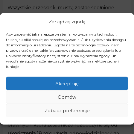
Wszystkie przesłanki muszą zostać spełnione
łącznie, brak jakiejkolwiek z nich skutkuje
Zarządzaj zgodą
wyłączeniem możliwości dochodzenia roszczeń
odszkodowawczych z czynów niedozwolonych.
Aby zapewnić jak najlepsze wrażenia, korzystamy z technologii,
takich jak pliki cookie, do przechowywania i/lub uzyskiwania dostępu
Skutkiem czynu niedozwolonego jest powstanie
do informacji o urządzeniu. Zgoda na te technologie pozwoli nam
przetwarzać dane, takie jak zachowanie podczas przeglądania lub
zobowiązania między sprawcą szkody a
unikalne identyfikatory na tej stronie. Brak wyrażenia zgody lub
poszkodowanym, którego treścią jest
wycofanie zgody może niekorzystnie wpłynąć na niektóre cechy i
funkcje.
przywrócenie rzeczy do stanu poprzedniego
bądź zapłacenie stosownego odszkodowania.
Akceptuję
Roszczenia odszkodowawcze od
Odmów
nieletnich
Zobacz preferencje
Inaczej niż w przypadku zdolności do czynności
prawnych, która zasadniczo rozpoczyna się
od
ukończenia 18 roku życia
, odpowiedzialność za