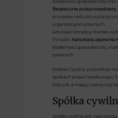
działalności gospodarczej oraz 
Bezpiecznie przeprowadzamy 
procesów restrukturyzacyjnych
organizacyjno-prawnych.
Adwokaci doradzą również wybó
Ponadto
Kancelaria zapewnia
działalności gospodarczej, a t
prawnych.
Kodeks Cywilny przewiduje możl
spółkach prawa handlowego. Sp
statucie, a mający zazwyczaj n
Spółka cywil
Spółka cywilna jest najprostszą