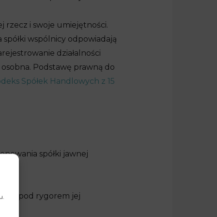
j rzecz i swoje umiejętności.
 spółki wspólnicy odpowiadają
rejestrowanie działalności
z osobna. Podstawę prawną do
deks Spółek Handlowych z 15
onowania spółki jawnej
łki.
mnej pod rygorem jej
u.