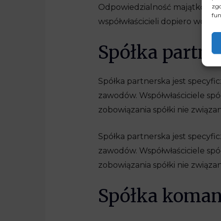
zgo
Odpowiedzialność majątkowa ws
fun
współwłaścicieli dopiero wówcza
Spółka partne
Spółka partnerska jest specyfi
zawodów. Współwłaściciele spółk
zobowiązania spółki nie zwią
Spółka partnerska jest specyfi
zawodów. Współwłaściciele spółk
zobowiązania spółki nie zwią
Spółka koma