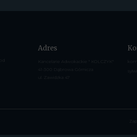
Adres
Ko
 od
Kancelarie Adwokackie " KOLCZYK"
kom
41-300 Dąbrowa Górnicza
sylw
ul. Zawidzka 47
Zap