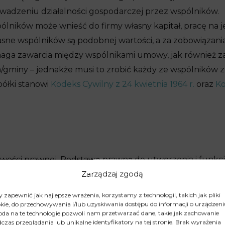
wadzeniu działalności gospodarczej przez wspólników.
spólników może wnieść do firmy własny kapitał, pracę na je
sne wspólników są podobnej wartości, a za zobowiązania
ymaga zawarcia między wspólnikami umowy, jak również za
/gminy – jednakże musi to zrobić każdy ze wspólników 
półki stanowi
Kodeks Cywilny z 24 kwietnia 1964 r.
oraz
Ko
owości prawnej. Podstawę prawną do utworzenia i funkcj
Zarządzaj zgodą
ółek Handlowych.
ujawnienie chociaż jednego nazwiska współwłaściciela spó
 zapewnić jak najlepsze wrażenia, korzystamy z technologii, takich jak pliki
rzez zawarcie umowy między wspólnikami w formie pise
kie, do przechowywania i/lub uzyskiwania dostępu do informacji o urządzeni
da na te technologie pozwoli nam przetwarzać dane, takie jak zachowanie
wnież rejestracja spółki w Krajowym Rejestrze Sądowym.
czas przeglądania lub unikalne identyfikatory na tej stronie. Brak wyrażenia