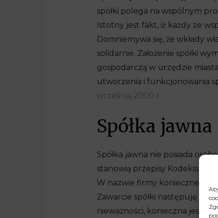
spółki polega na wspólnym pro
Istotny jest fakt, iż każdy ze w
Domniemywa się, że wkłady wła
solidarnie. Założenie spółki w
gospodarczą w urzędzie miasta
utworzenia i funkcjonowania s
września 2000 r.
Spółka jawna
Spółka jawna nie posiada osob
stanowią przepisy Kodeksu Sp
W nazwie firmy konieczne jest 
Aby
Zawarcie spółki następuję pop
coo
Zgo
nieważności, konieczna jest ró
pod