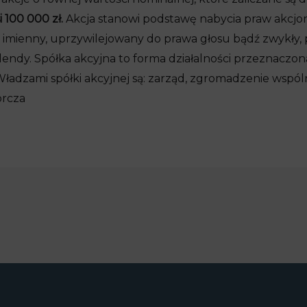
 100 000 zł.
Akcja stanowi podstawę nabycia praw akcjon
b imienny, uprzywilejowany do prawa głosu bądź zwykły, 
widendy. Spółka akcyjna to forma działalności przeznacz
Władzami spółki akcyjnej są: zarząd, zgromadzenie wspó
orcza