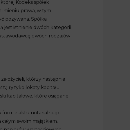
 której Kodeks spółek
imieniu prawa, w tym
być pozywana. Spółka
jest istnienie dwóch kategorii
z ustawodawcę dwóch rodzajów
założycieli, którzy następnie
szą ryzyko lokaty kapitału
ski kapitałowe, które osiągane
w formie aktu notarialnego.
a całym swoim majątkiem.
 do papierów wartościowych.