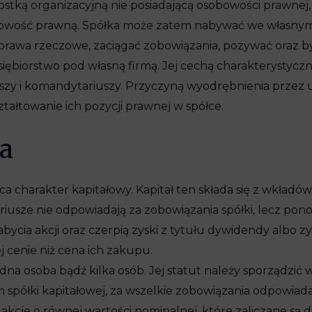
stką organizacyjną nie posiadającą osobowości prawnej,
owość prawną. Spółka może zatem nabywać we własnym 
 prawa rzeczowe, zaciągać zobowiązania, pozywać oraz 
iorstwo pod własną firmą. Jej cechą charakterystyczną 
zy i komandytariuszy. Przyczyną wyodrębnienia prze
ałtowanie ich pozycji prawnej w spółce.
a
ca charakter kapitałowy. Kapitał ten składa się z wkładów 
riusze nie odpowiadają za zobowiązania spółki, lecz pono
ycia akcji oraz czerpią zyski z tytułu dywidendy albo zy
j cenie niż cena ich zakupu.
dna osoba bądź kilka osób. Jej statut należy sporządzić 
 spółki kapitałowej, za wszelkie zobowiązania odpowiad
a akcje o równej wartości nominalnej, które zaliczane są