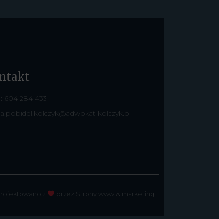
ntakt
: 604 284 433
ia.pobidel.kolczyk@adwokat-kolczyk.pl
rojektowano z
przez Strony www & marketing