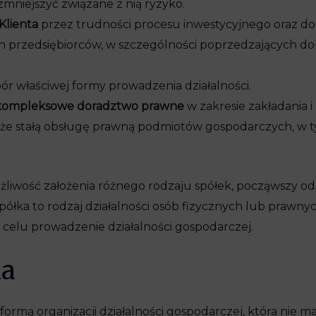
zmniejszyć związane z nią ryzyko.
Klienta
przez trudności procesu inwestycyjnego oraz 
 przedsiębiorców, w szczególności poprzedzających do
r właściwej formy prowadzenia działalności.
 kompleksowe doradztwo prawne
w zakresie zakładania 
akże stałą obsługę prawną podmiotów gospodarczych, w t
iwość założenia różnego rodzaju spółek, począwszy od s
ółka to rodzaj działalności osób fizycznych lub prawny
a celu prowadzenie działalności gospodarczej.
na
 formą organizacji działalności gospodarczej, która nie m