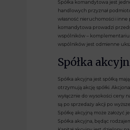
Spółka komandytowa jest jedno
handlowych przyznał podmiot
własność nieruchomości i inne
komandytowa prowadzi przedsięb
wspólników – komplementarius
wspólników jest odmienne ukszt
Spółka akcyjn
Spółka akcyjna jest spółką mają
otrzymują akcję spółki. Akcjona
wyłącznie do wysokości ceny nab
są po sprzedaży akcji po wyższe
Spółkę akcyjną może założyć je
Spółka akcyjna, będąc rodzajem
Kapitał akcyjny jest dzielony n