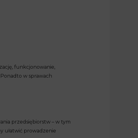
zację, funkcjonowanie,
h. Ponadto w sprawach
nia przedsiębiorstw – w tym
by ułatwić prowadzenie