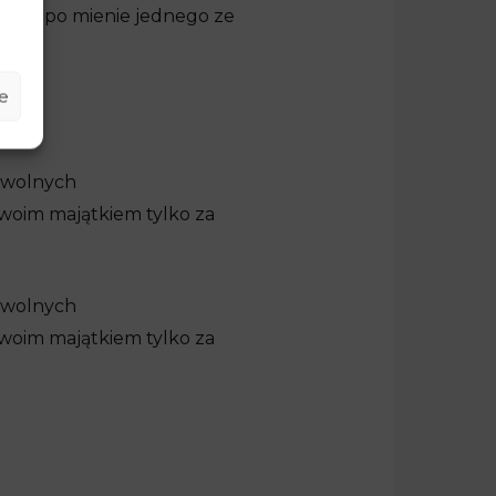
gnąć po mienie jednego ze
e
. wolnych
 swoim majątkiem tylko za
. wolnych
 swoim majątkiem tylko za