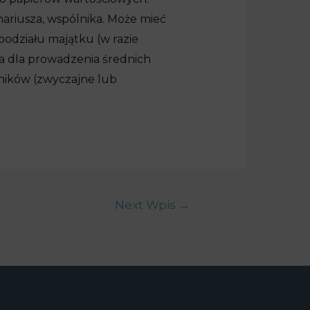
ariusza, wspólnika. Może mieć
podziału majątku (w razie
ona dla prowadzenia średnich
lników (zwyczajne lub
Next Wpis
→