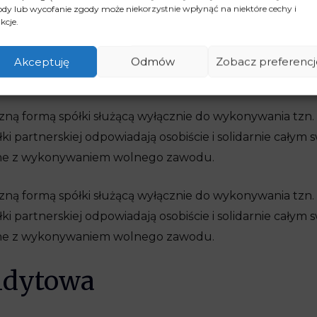
dy lub wycofanie zgody może niekorzystnie wpłynąć na niektóre cechy i
pólników została ograniczona; wierzyciel ma prawo się
kcje.
s, gdy niemożliwa stanie się egzekucja z majątki spółki.
Akceptuję
Odmów
Zobacz preferencj
rska
czną formą spółki służącą wyłącznie do wykonywania tzn
i partnerskiej odpowiadają osobiście i solidarnie całym
zane z wykonywaniem wolnego zawodu.
czną formą spółki służącą wyłącznie do wykonywania tzn
i partnerskiej odpowiadają osobiście i solidarnie całym
zane z wykonywaniem wolnego zawodu.
ndytowa