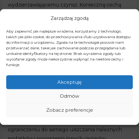
wydzierżawiającemu czynsz. Konieczną cechą
dzierżawy jest zatem jej
odpłatność
.
Zarządzaj zgodą
Dzierżawca powinien wykonywać swoje prawo
Aby zapewnić jak najlepsze wrażenia, korzystamy z technologii,
takich jak pliki cookie, do przechowywania i/lub uzyskiwania dostępu
zgodnie z zasadami prawidłowej gospodarki i nie
do informacji o urządzeniu. Zgoda na te technologie pozwoli nam
przetwarzać dane, takie jak zachowanie podczas przeglądania lub
może zmieniać przeznaczenia przedmiotu
unikalne identyfikatory na tej stronie. Brak wyrażenia zgody lub
dzierżawy bez zgody wydzierżawiającego. Nie
wycofanie zgody może niekorzystnie wpłynąć na niektóre cechy i
funkcje.
może również bez zgody wydzierżawiającego
oddawać rzeczy osobie trzeciej. W trakcie
Akceptuję
dzierżawy dzierżawca zobowiązany jest do
dokonywania napraw niezbędnych do
Odmów
zachowania rzeczy w stanie nie pogorszonym.
Zobacz preferencje
Dzierżawić można zarówno
rzeczy, jak i prawa
.
Odpłatność z tytułu umowy dzierżawy może ulec
ograniczeniu do samego uiszczania należnych
podatków i ponoszenia innych ciężarów