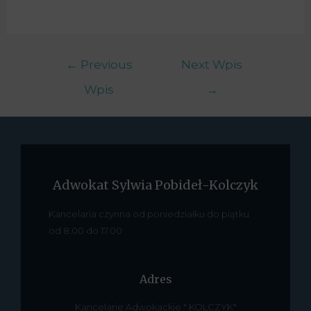
←
Previous
Next Wpis
Wpis
→
Adwokat Sylwia Pobideł-Kolczyk
Kancelaria czynna od poniedziałku do piątku
od 8.00 do 17.00
Adres
Kancelarie Adwokackie " KOLCZYK"