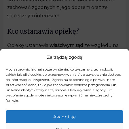
zachowań zgodnych z jego dobrem oraz ze
społecznym interesem.
Kto ustanawia opiekę?
Opiekę ustanawia
właściwym sąd
ze względu na
zamieszkanie małoletniego. Sąd w sprawach o
Zarządzaj zgodą
ustanowienie opieki działa z urzędu, jak tylko
Aby zapewnić jak najlepsze wrażenia, korzystamy z technologii,
uzyska informacje, ze małoletnie dziecko
takich jak pliki cookie, do przechowywania i/lub uzyskiwania dostępu
pozostaje bez opieki. Powzięcie przez sąd
do informacji o urządzeniu. Zgoda na te technologie pozwoli nam
przetwarzać dane, takie jak zachowanie podczas przeglądania lub
wiadomości statuuje obowiązek działania sądu w
unikalne identyfikatory na tej stronie. Brak wyrażenia zgody lub
tej sprawie. Nie tylko na sądzie ciąży obowiązek
wycofanie zgody może niekorzystnie wpłynąć na niektóre cechy i
funkcje.
podjęcia kroków w przedmiotowej sprawie. Każdy
bowiem, komu znane jest zdarzenie
Akceptuję
uzasadniające wszczęcie takiego postępowania,
ma obowiązek zawiadomić o tym sąd opiekuńczy.