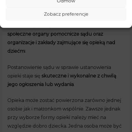
Odmów
W razie potrzeby może zawiadomić
organy
Zobacz preferencje
gminy, prokuraturę, notariusza, organy
administracji, policji, placówki oświatowe,
społeczne organy pomocnicze sądu oraz
organizacje i zakłady zajmujące się opieką nad
dziećm
i.
Postanowienie sądu w sprawie ustanowienia
opieki staje się
skuteczne i wykonalne z chwilą
jego ogłoszenia lub wydania
.
Opieka może zostać powierzona zarówno jednej
osobie jak i małżonkom wspólnie. Zawsze jednak
przy wyborze formy opieki należy mieć na
względzie dobro dziecka. Jedna osoba może być