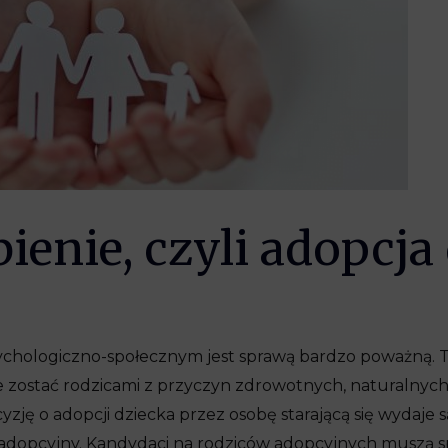
ienie, czyli adopcja
ychologiczno-społecznym jest sprawą bardzo poważną. To
ie zostać rodzicami z przyczyn zdrowotnych, naturalnyc
zję o adopcji dziecka przez osobę starającą się wydaje s
dopcyjny. Kandydaci na rodziców adopcyjnych muszą sp