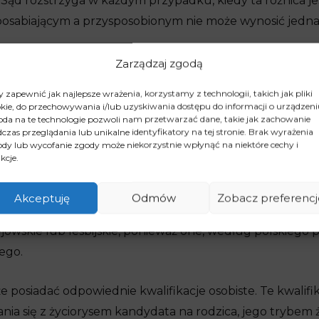
 Sąd rozstrzyga w każdym przypadku, kiedy ta różnica jes
posabiającym a przysposobionym nie może wynosić jedn
pcja dziecka
Zarządzaj zgodą
 zapewnić jak najlepsze wrażenia, korzystamy z technologii, takich jak pliki
nie musi eliminować osoby chcącej adoptować dziecko, 
kie, do przechowywania i/lub uzyskiwania dostępu do informacji o urządzeni
da na te technologie pozwoli nam przetwarzać dane, takie jak zachowanie
zans kandydat w trakcie chemioterapii. Jeśli jednak prz
czas przeglądania lub unikalne identyfikatory na tej stronie. Brak wyrażenia
dy lub wycofanie zgody może niekorzystnie wpłynąć na niektóre cechy i
rezultaty, to pomimo że pozostaje pod kontrolą lekarsk
kcje.
sę na adopcję. Adoptować mogą również osoby niepełno
ży od stopnia niesprawności.
Nie jest natomiast możliwe 
Akceptuję
Odmów
Zobacz preferencj
re psychicznie
, które same mają w związku z tym trud
jowskie lub lesbijskie, ponieważ one, według polskiego
ego.
e posiadać odpowiednie kwalifikacje osobiste. Te kwalifi
ia się z życiorysem kandydata na rodzica, jego trybem ż