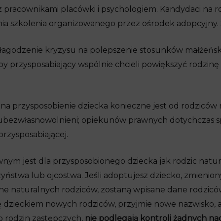
z pracownikami placówki i psychologiem. Kandydaci na 
ia szkolenia organizowanego przez ośrodek adopcyjny.
złagodzenie kryzysu na polepszenie stosunków małżeński
y przysposabiający wspólnie chcieli powiększyć rodzin
 na przysposobienie dziecka konieczne jest od rodzicó
 są ubezwłasnowolnieni; opiekunów prawnych dotychczas 
rzysposabiającej.
nym jest dla przysposobionego dziecka jak rodzic natura
yństwa lub ojcostwa. Jeśli adoptujesz dziecko, zmieniony
ane naturalnych rodziców, zostaną wpisane dane rodzic
dzieckiem nowych rodziców, przyjmie nowe nazwisko, a
o rodzin zastępczych,
nie podlegają kontroli żadnych nad