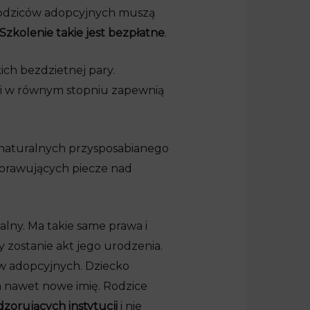
rodziców adopcyjnych muszą
Szkolenie takie jest bezpłatne
.
ch bezdzietnej pary.
ę i w równym stopniu zapewnią
w naturalnych przysposabianego
sprawujących piecze nad
lny. Ma takie same prawa i
 zostanie akt jego urodzenia.
ów adopcyjnych. Dziecko
 nawet nowe imię. Rodzice
zorujących instytucji
i nie