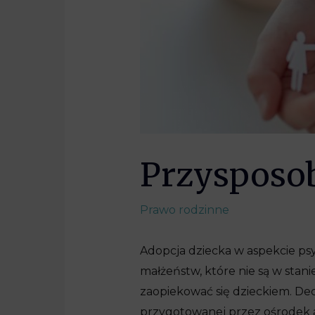
Przysposob
Prawo rodzinne
Adopcja dziecka w aspekcie ps
małżeństw, które nie są w stan
zaopiekować się dzieckiem. Decy
przygotowanej przez ośrodek a