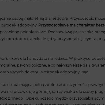
cznie osobę małoletnią dla jej dobra. Przysposobić może 
 ośrodek adopcyjny.
Przysposobienie ma charakter bez
ysposobione pełnoletniości. Podstawową przesłanką br
szytkom dobro dziecka. Między przysposabiającym, a prz
 warunków dla kandydata na rodzica. W praktyce, adopto
moralne, psychologiczne, a co najważniejsze dają gwara
sabiających dokonuje ośrodek adopcyjny i sąd.
lko osoba mająca pełną zdolność do czynności prawnych,
jowe nie przewiduje górnej granicy wieku dla osoby prag
 Rodzinnego i Opiekuńczego między przysposabiającym