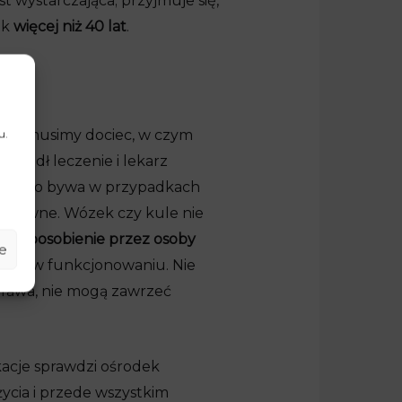
t wystarczająca; przyjmuje się,
ak
więcej niż 40 lat
.
ale musimy dociec, w czym
u.
eszedł leczenie i lekarz
ą, jak to bywa w przypadkach
sprawne. Wózek czy kule nie
przysposobienie przez osoby
e
ności w funkcjonowaniu. Nie
 prawa, nie mogą zawrzeć
kacje sprawdzi ośrodek
ycia i przede wszystkim