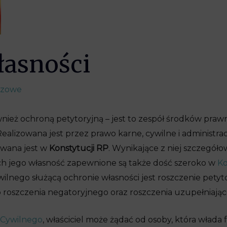
łasności
czowe
ież ochroną petytoryjną – jest to zespół środków prawn
alizowana jest przez prawo karne, cywilne i administra
wana jest w
Konstytucji RP
. Wynikające z niej szczegóło
h jego własność zapewnione są także dość szeroko w
Ko
wilnego służącą ochronie własności jest roszczenie petyt
 roszczenia negatoryjnego oraz roszczenia uzupełniając
Cywilnego
, właściciel może żądać od osoby, która włada 