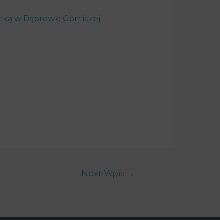
cką w Dąbrowie Górniczej
.
Next Wpis
→