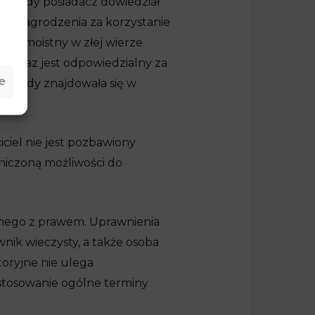
ast, gdy posiadacz dowiedział
 wynagrodzenia za korzystanie
cz samoistny w złej wierze
ł oraz jest odpowiedzialny za
e
dy, gdy znajdowała się w
iciel nie jest pozbawiony
aniczoną możliwości do
dnego z prawem. Uprawnienia
wnik wieczysty, a także osoba
oryjne nie ulega
stosowanie ogólne terminy