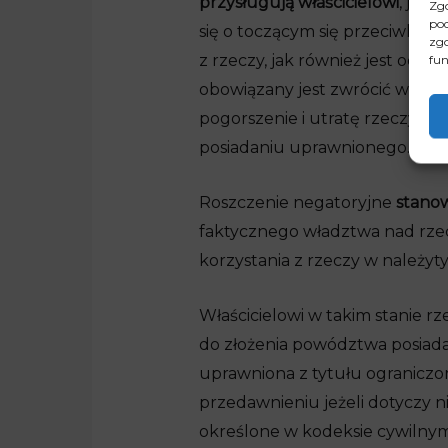
przysługują właścicielowi
, jeśl
Zgo
pod
się o toczącym się przeciwko 
zgo
fun
z rzeczy, jak również jest odpo
obowiązany jest zwrócić wartoś
pogorszenie i utratę rzeczy, c
posiadaniu uprawnionego.
Roszczenie negatoryjne
stanow
faktycznego władztwa nad rzecz
korzystania z rzeczy w należyty
Właścicielowi w takim stanie 
do złożenia powództwa posiada w
uprawniona z tytułu ograniczo
przedawnieniu jeżeli dotyczy
określone w kodeksie cywilnym