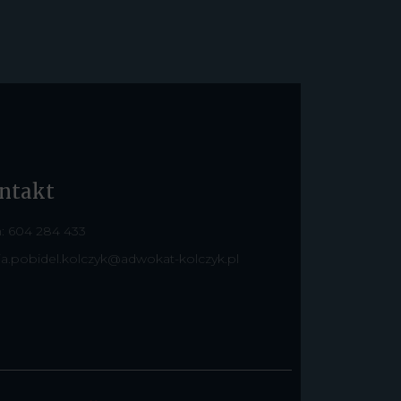
ntakt
: 604 284 433
ia.pobidel.kolczyk@adwokat-kolczyk.pl