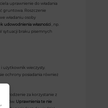
ciela uprawnienie do władania
ść gruntowa. Roszczenie
 we władaniu osoby
k udowodnienia własności
, np.
 W sytuacji braku pisemnych
i użytkownik wieczysty.
sie ochrony posiadania również
wynagrodzenie za korzystanie z
ożytków.
Uprawnienia te nie
u.