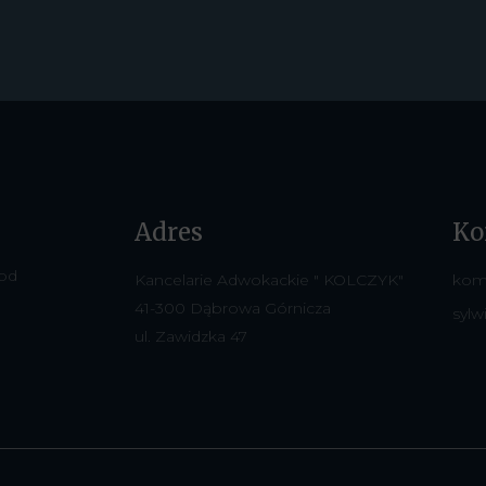
Adres
Ko
 od
Kancelarie Adwokackie " KOLCZYK"
kom
41-300 Dąbrowa Górnicza
sylw
ul. Zawidzka 47