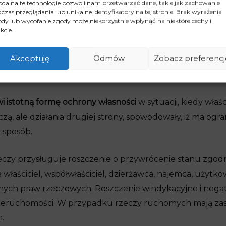
i posiadacz samoistny pozostawał w dobrej wierze. Natomi
da na te technologie pozwoli nam przetwarzać dane, takie jak zachowanie
czas przeglądania lub unikalne identyfikatory na tej stronie. Brak wyrażenia
niemu powództwie o wydanie rzeczy jest zobowiązany do
dy lub wycofanie zgody może niekorzystnie wpłynąć na niektóre cechy i
kcje.
wiedzialny za jej zużycie, pogorszenie lub utratę. Posiada
ć pożytków, których z powodu złej gospodarki nie uzyska
Akceptuję
Odmów
Zobacz preferencj
hyba że rzecz uległaby pogorszeniu lub utracie także wte
i istotną formę ochrony własności
w sytuacji, kiedy właśc
ą, ale działania drugiej strony, spowodowały, iż ma ogr
 sposób.
rzeczy przysługuje roszczenie o przywrócenie stanu zgo
łaściciel, współwłaściciel, dzierżawca, najemca, użytko
nych praw rzeczowych. Roszczenie windykacyjne i negat
 nieruchomości. W przypadku rzeczy ruchomych mają za
.