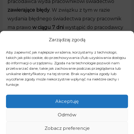
pracodawca wyda pracownikowi świadectwo
zawierające błędy
. W związku z tym w razie
wydania błędnego świadectwa pracy pracownik
ma prawo
w ciągu 7 dni
wystąpić do pracodawcy
o sprostowanie świadectwa. Pracodawca
Zarządzaj zgodą
natomiast ma obowiązek zbadania wniosku oraz
Aby zapewnić jak najlepsze wrażenia, korzystamy z technologii,
zawiadomienia pracownika na piśmie o podjętej
takich jak pliki cookie, do przechowywania i/lub uzyskiwania dostępu
przez siebie decyzji. Pracodawca ma na to
7 dni
do informacji o urządzeniu. Zgoda na te technologie pozwoli nam
przetwarzać dane, takie jak zachowanie podczas przeglądania lub
od dnia otrzymania wniosku
o sprostowanie.
unikalne identyfikatory na tej stronie. Brak wyrażenia zgody lub
wycofanie zgody może niekorzystnie wpłynąć na niektóre cechy i
funkcje.
Świadectwo pracy to dokument, w którym
zawarte są informacje dotyczące okresu
Akceptuję
zatrudnienia pracownika u danego pracodawcy.
W szczególności zaś informacje o rodzaju
Odmów
wykonywanej przez pracownika pracy,
Zobacz preferencje
wynagrodzeniu i kwalifikacjach pracownika oraz o