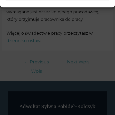
trybie ustania stosunku pracy. Świadectwo pracy
wymagane jest przez kolejnego pracodawcę,
który przyjmuje pracownika do pracy.
Więcej o świadectwie pracy przeczytasz w
dzienniku ustaw
.
←
Previous
Next Wpis
Wpis
→
Adwokat Sylwia Pobideł-Kolczyk