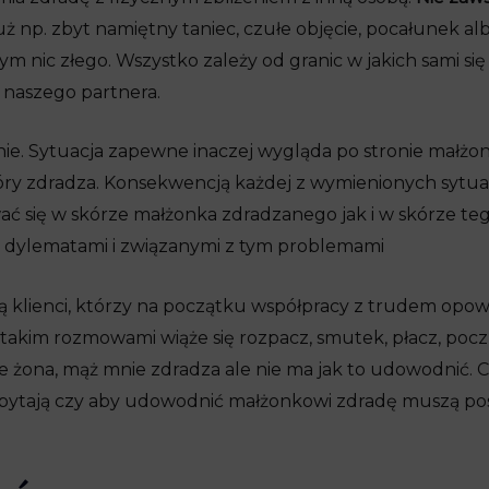
ż np. zbyt namiętny taniec, czułe objęcie, pocałunek alb
ym nic złego. Wszystko zależy od granic w jakich sami si
 naszego partnera.
ie. Sytuacja zapewne inaczej wygląda po stronie małżo
óry zdradza. Konsekwencją każdej z wymienionych sytuac
ać się w skórze małżonka zdradzanego jak i w skórze teg
ma dylematami i związanymi z tym problemami
 klienci, którzy na początku współpracy z trudem opow
 takim rozmowami wiąże się rozpacz, smutek, płacz, poc
że żona, mąż mnie zdradza ale nie ma jak to udowodnić. C
nci pytają czy aby udowodnić małżonkowi zdradę muszą p