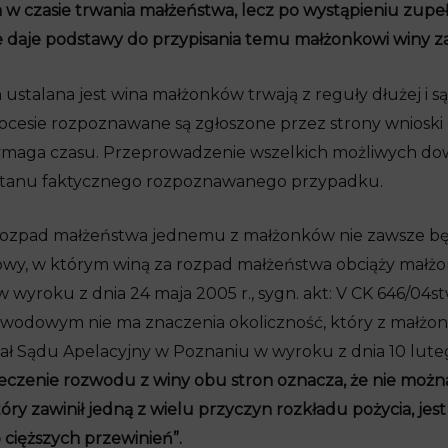
 czasie trwania małżeństwa, lecz po wystąpieniu zupeł
e daje podstawy do przypisania temu małżonkowi winy za
stalana jest wina małżonków trwają z reguły dłużej i są
cesie rozpoznawane są zgłoszone przez strony wnioski
ymaga czasu. Przeprowadzenie wszelkich możliwych d
e stanu faktycznego rozpoznawanego przypadku.
 rozpad małżeństwa jednemu z małżonków nie zawsze bę
owy, w którym winą za rozpad małżeństwa obciąży małżo
 wyroku z dnia 24 maja 2005 r., sygn. akt: V CK 646/04st
odowym nie ma znaczenia okoliczność, który z małżonk
ał Sądu Apelacyjny w Poznaniu w wyroku z dnia 10 lutego
eczenie rozwodu z winy obu stron oznacza, że nie można 
óry zawinił jedną z wielu przyczyn rozkładu pożycia, jes
o cięższych przewinień”.