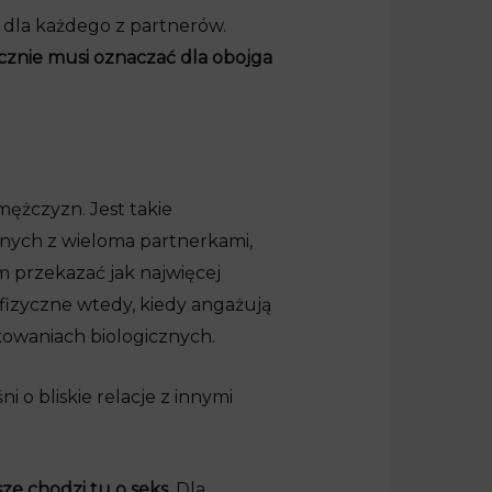
 dla każdego z partnerów.
cznie musi oznaczać dla obojga
mężczyzn. Jest takie
alnych z wieloma partnerkami,
m przekazać jak najwięcej
fizyczne wtedy, kiedy angażują
kowaniach biologicznych.
 o bliskie relacje z innymi
ze chodzi tu o seks.
Dla