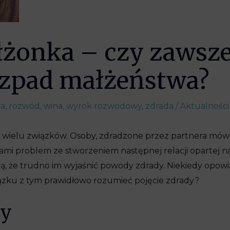
żonka – czy zawsze
ozpad małżeństwa?
wa
,
rozwód
,
wina
,
wyrok rozwodowy
,
zdrada
/
Aktualności
wielu związków. Osoby, zdradzone przez partnera mówią
sami problem ze stworzeniem następnej relacji opartej 
zą, że trudno im wyjaśnić powody zdrady. Niekiedy opowia
iązku z tym prawidłowo rozumieć pojęcie zdrady?
dy