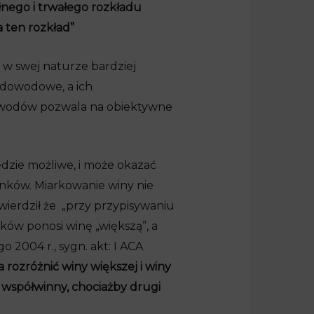
nego i trwałego rozkładu
 ten rozkład”
 w swej naturze bardziej
 dowodowe, a ich
owodów pozwala na obiektywne
dzie możliwe, i może okazać
nków. Miarkowanie winy nie
wierdził że „przy przypisywaniu
ów ponosi winę „większą”, a
 2004 r., sygn. akt: I ACA
rozróżnić winy większej i winy
t współwinny, chociażby drugi