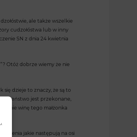
dzołóstwie, ale także wszelkie
zory cudzołóstwa lub w inny
czenie SN z dnia 24 kwietnia
”? Otóż dobrze wiemy że nie
się dzieje to znaczy, że są to
ołeczeństwo jest przekonane,
rzeknie winę tego małżonka
u.
darzenia jakie następują na osi