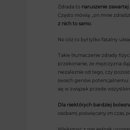
Zdrada to
naruszenie zawarte
Często mówią: „on mnie zdradził
z nich to samo.
No cóż to był tylko fatalny układ
Takie tłumaczenie zdrady fizyc
przekonanie, że mężczyzna dąży
niezależnie od tego, czy pozos
swoich genów potencjalnemu po
się w związek przede wszystkim
Dla niektórych bardziej bolesna
osobami, poświęcany im czas, 
Większość z nas jednak utożsam