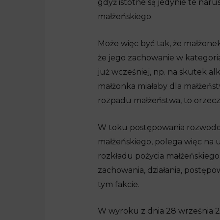
gdyż istotne są jedynie te nar
małżeńskiego.
Może więc być tak, że małżone
że jego zachowanie w kategori
już wcześniej, np. na skutek a
małżonka miałaby dla małżeństw
rozpadu małżeństwa, to orzec
W toku postępowania rozwodow
małżeńskiego, polega więc na 
rozkładu pożycia małżeńskiego
zachowania, działania, postępo
tym fakcie.
W wyroku z dnia 28 września 20