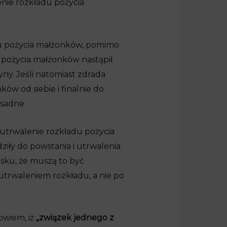
enie rozkładu pożycia
du pożycia małżonków, pomimo
 pożycia małżonków nastąpił
ny. Jeśli natomiast zdrada
ów od siebie i finalnie do
sadne.
trwalenie rozkładu pożycia
iły do powstania i utrwalenia
sku, że muszą to być
utrwaleniem rozkładu, a nie po
owiem, iż
„związek jednego z