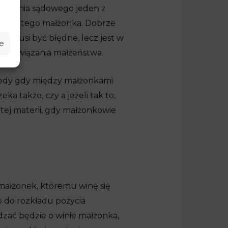
tępowania sądowego jeden z
 winy tego małżonka. Dobrze
ie musi być błędne, lecz jest w
e
u rozwiązania małżeństwa.
edy gdy między małżonkami
a także, czy a jeżeli tak to,
tej materii, gdy małżonkowie
 małżonek, któremu winę się
o do rozkładu pożycia
zać będzie o winie małżonka,