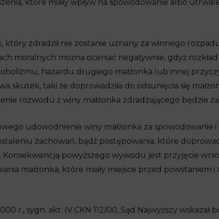
uszenia, które miały wpływ na spowodowanie albo utrwal
k, który zdradził nie zostanie uznany za winnego rozpa
ach moralnych można oceniać negatywnie, gdyż rozkład
lkoholizmu, hazardu drugiego małżonka lub innej przyczy
a skutek, taki że doprowadziła do odsunięcia się małżonk
zenie rozwodu z winy małżonka zdradzającego będzie za
ego udowodnienie winy małżonka za spowodowanie i u
ustaleniu zachowań, bądź postępowania, które doprowadz
. Konsekwencją powyższego wywodu jest przyjęcie wnio
wania małżonka, które miały miejsce przed powstaniem i 
00 r., sygn. akt: IV CKN 112/00, Sąd Najwyższy wskazał b