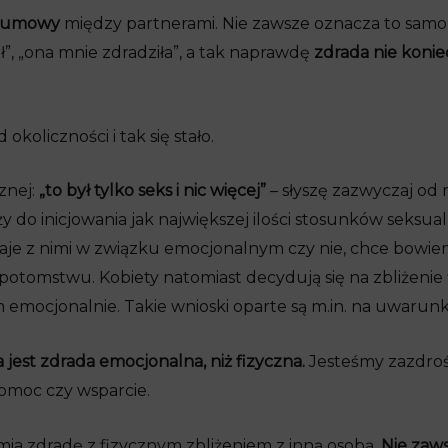
j umowy
między partnerami. Nie zawsze oznacza to samo
”, „ona mnie zdradziła”, a tak naprawdę
zdrada nie konie
 okoliczności i tak się stało.
znej:
„to był tylko seks i nic więcej”
– słyszę zazwyczaj od 
 do inicjowania jak największej ilości stosunków seksu
taje z nimi w związku emocjonalnym czy nie, chce bowie
tomstwu. Kobiety natomiast decydują się na zbliżenie 
 emocjonalnie. Takie wnioski oparte są m.in. na uwarun
 jest zdrada emocjonalna, niż fizyczna.
Jesteśmy zazdrośni
pomoc czy wsparcie.
ia zdradę z fizycznym zbliżeniem z inną osobą.
Nie zaws