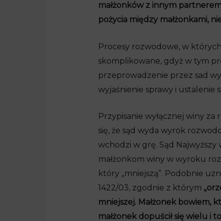
małżonków z innym partnerem w
pożycia między małżonkami, ni
Procesy rozwodowe, w których u
skomplikowane, gdyż w tym pro
przeprowadzenie przez sad w
wyjaśnienie sprawy i ustaleni
Przypisanie wyłącznej winy za
się, że sąd wyda wyrok rozwod
wchodzi w grę. Sąd Najwyższy w
małżonkom winy w wyroku rozw
który „mniejszą”. Podobnie uzn
1422/03, zgodnie z którym
„orz
mniejszej. Małżonek bowiem, kt
małżonek dopuścił się wielu i t