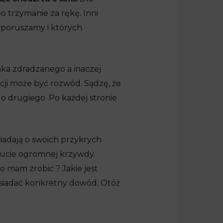
o trzymanie za rękę. Inni
ę poruszamy i których
nka zdradzanego a inaczej
ji może być rozwód. Sądzę, że
o drugiego. Po każdej stronie
iadają o swoich przykrych
zucie ogromnej krzywdy.
o mam zrobić ? Jakie jest
osiadać konkretny dowód. Otóż