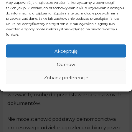
Sprawa, w której zleceniobiorca ma być
Aby zapewnić jak najlepsze wrażenia, korzystamy z technologii,
takich jak pliki cookie, do przechowywania i/lub uzyskiwania dostępu
umocowany, musi mieścić się w przedmiotowym
do informacji o urządzeniu. Zgoda na te technologie pozwoli nam
zasięgu stosunku zlecenia. Pełnomocnik zgłasza
przetwarzać dane, takie jak zachowanie podczas przeglądania lub
unikalne identyfikatory na tej stronie. Brak wyrażenia zgody lub
swój udział w sprawie i musi wykazać istnienia
wycofanie zgody może niekorzystnie wpłynąć na niektóre cechy i
funkcje.
stosunku prawnego, na podstawie którego działa
z upoważnienia strony.
Pełnomocnik
Akceptuję
zobowiązany jest przedstawić stosowny
dokument – pełnomocnictwo
-, z którego
Odmów
wynikać będzie także fakt, że przedmiot sprawy
Zobacz preferencje
mieści się w ramach tego stosunku. Jeżeli sąd
poweźmie w tym zakresie wątpliwości, to winien
wezwać tę osobę do przedstawienia stosownych
dokumentów.
Nie może stanowić podstawy pełnomocnictwa
procesowego udzielonego zleceniobiorcy przez