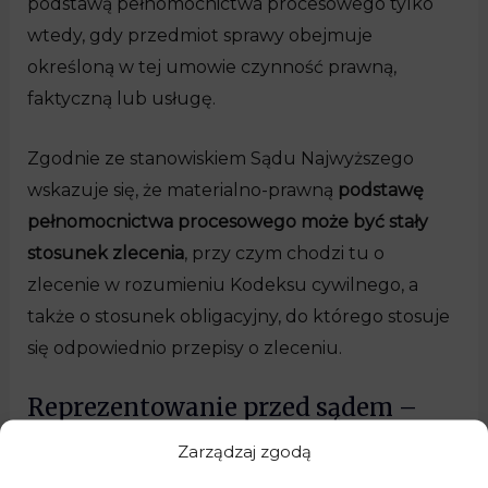
podstawą pełnomocnictwa procesowego tylko
wtedy, gdy przedmiot sprawy obejmuje
określoną w tej umowie czynność prawną,
faktyczną lub usługę.
Zgodnie ze stanowiskiem Sądu Najwyższego
wskazuje się, że materialno-prawną
podstawę
pełnomocnictwa procesowego może być stały
stosunek zlecenia
, przy czym chodzi tu o
zlecenie w rozumieniu Kodeksu cywilnego, a
także o stosunek obligacyjny, do którego stosuje
się odpowiednio przepisy o zleceniu.
Reprezentowanie przed sądem –
usługi prawne
Zarządzaj zgodą