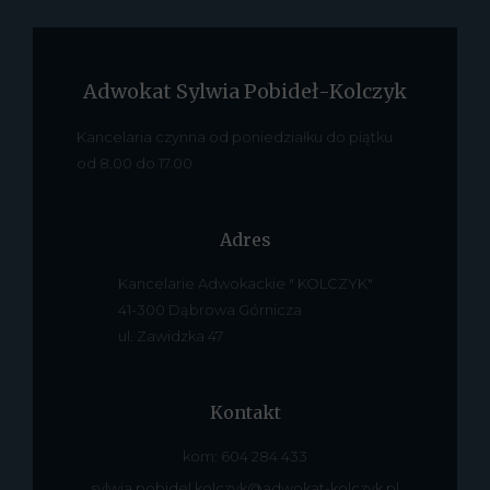
Adwokat Sylwia Pobideł-Kolczyk
Kancelaria czynna od poniedziałku do piątku
od 8.00 do 17.00
Adres
Kancelarie Adwokackie " KOLCZYK"
41-300 Dąbrowa Górnicza
ul. Zawidzka 47
Kontakt
kom: 604 284 433
sylwia.pobidel.kolczyk@adwokat-kolczyk.pl