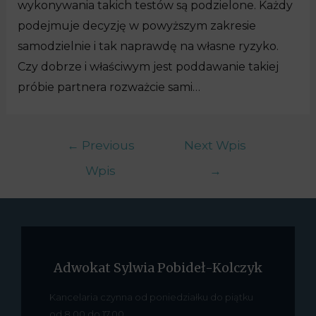
wykonywania takich testów są podzielone. Każdy
podejmuje decyzję w powyższym zakresie
samodzielnie i tak naprawdę na własne ryzyko.
Czy dobrze i właściwym jest poddawanie takiej
próbie partnera rozważcie sami…
←
Previous
Next Wpis
Wpis
→
Adwokat Sylwia Pobideł-Kolczyk
Kancelaria czynna od poniedziałku do piątku
od 8.00 do 17.00