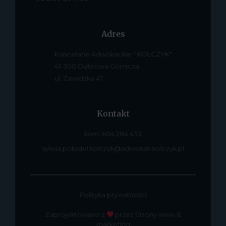
Adres
Kancelarie Adwokackie " KOLCZYK"
41-300 Dąbrowa Górnicza
ul. Zawidzka 47
Kontakt
kom: 604 284 433
sylwia.pobidel.kolczyk@adwokat-kolczyk.pl
Polityka prywatności
Zaprojektowano z
przez Strony www &
marketing