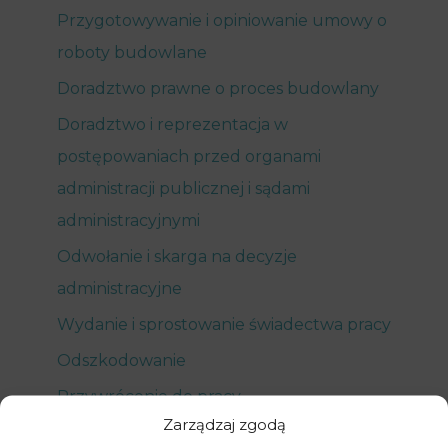
Przygotowywanie i opiniowanie umowy o
roboty budowlane
Doradztwo prawne o proces budowlany
Doradztwo i reprezentacja w
postępowaniach przed organami
administracji publicznej i sądami
administracyjnymi
Odwołanie i skarga na decyzje
administracyjne
Wydanie i sprostowanie świadectwa pracy
Odszkodowanie
Przywrócenie do pracy
Zarządzaj zgodą
Uznanie wypowiedzenia umowy za