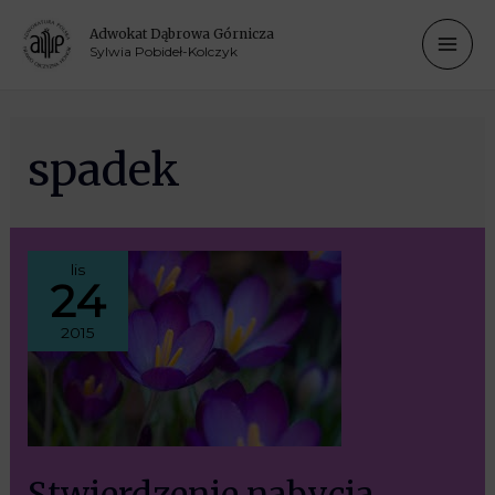
Adwokat Dąbrowa Górnicza
Sylwia Pobideł-Kolczyk
spadek
lis
24
2015
Stwierdzenie nabycia