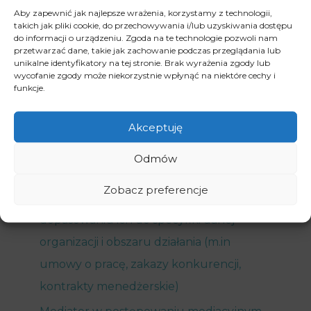
bezskuteczne
Aby zapewnić jak najlepsze wrażenia, korzystamy z technologii,
takich jak pliki cookie, do przechowywania i/lub uzyskiwania dostępu
Ustalenie istnienia stosunku pracy
do informacji o urządzeniu. Zgoda na te technologie pozwoli nam
przetwarzać dane, takie jak zachowanie podczas przeglądania lub
Sporządzanie oraz opiniowanie
unikalne identyfikatory na tej stronie. Brak wyrażenia zgody lub
wycofanie zgody może niekorzystnie wpłynąć na niektóre cechy i
zarządzeń, regulaminów pracy,
funkcje.
regulaminów wynagradzania, układów
Akceptuję
zbiorowych pracy
Sporządzanie i opiniowanie umów
Odmów
zawieranych z pracownikami i
Zobacz preferencje
współpracownikami oraz pomoc w
dopasowaniu ich do specyfiki danej
organizacji i obszaru działania (m.in
umowy o pracę, zakazy konkurencji,
kontrakty menedżerskie)