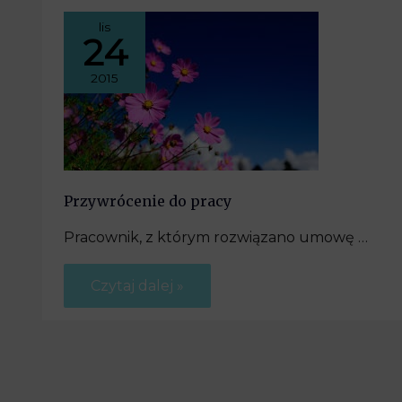
lis
24
2015
Przywrócenie do pracy
Pracownik, z którym rozwiązano umowę …
Czytaj dalej »