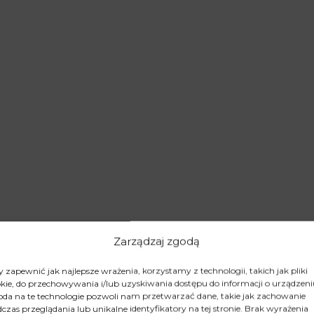
Zarządzaj zgodą
 zapewnić jak najlepsze wrażenia, korzystamy z technologii, takich jak pliki
kie, do przechowywania i/lub uzyskiwania dostępu do informacji o urządzeni
da na te technologie pozwoli nam przetwarzać dane, takie jak zachowanie
czas przeglądania lub unikalne identyfikatory na tej stronie. Brak wyrażenia