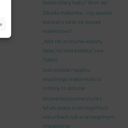
Jesteś ofiarą hejtu? Broń się!
Zdrada małżonka – czy zawsze
stanowi o winie za rozpad
e
małżeństwa?
„Nikt nie zrozumie kobiety
lepiej niż inna kobieta” Lew
Tołstoj
Jeśli podział majątku
wspólnego małżonków to
zróbmy to dobrze!
Wcześniejsza emerytura z
tytułu pracy w szczególnych
warunkach lub w szczególnym
charakterze