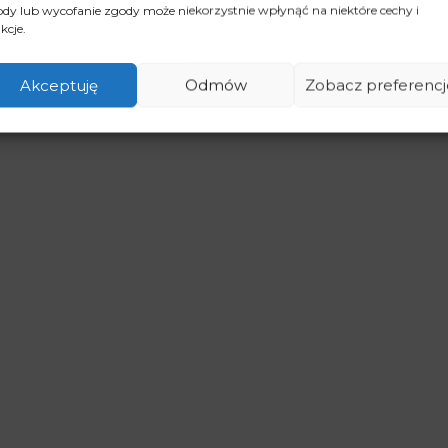
dy lub wycofanie zgody może niekorzystnie wpłynąć na niektóre cechy i
kcje.
Akceptuję
Odmów
Zobacz preferencj