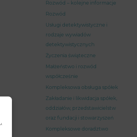
Rozwód – kolejne informacje
Rozwód
Usługi detektywistyczne i
rodzaje wywiadów
detektywistycznych
Życzenia świąteczne
Małżeństwo i rozwód
współcześnie
Kompleksowa obsługa spółek
Zakładanie i likwidacja spółek,
oddziałów, przedstawicielstw
oraz fundacji i stowarzyszeń
u.
Kompleksowe doradztwo