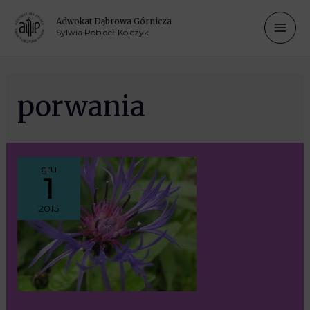
Adwokat Dąbrowa Górnicza
Sylwia Pobideł-Kolczyk
porwania
gru
1
2015