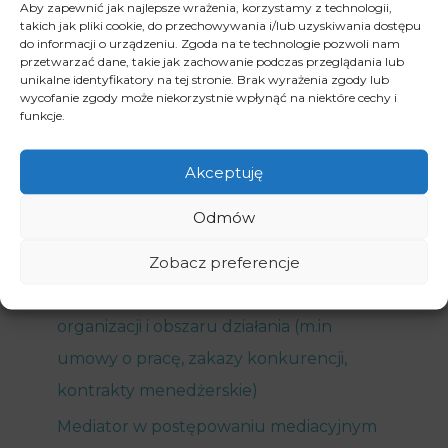
Aby zapewnić jak najlepsze wrażenia, korzystamy z technologii,
takich jak pliki cookie, do przechowywania i/lub uzyskiwania dostępu
Ustalenie istnienia stosunku pracy
do informacji o urządzeniu. Zgoda na te technologie pozwoli nam
przetwarzać dane, takie jak zachowanie podczas przeglądania lub
Sporządzanie oraz opiniowanie
unikalne identyfikatory na tej stronie. Brak wyrażenia zgody lub
zarządzeń, regulaminów pracy,
wycofanie zgody może niekorzystnie wpłynąć na niektóre cechy i
funkcje.
regulaminów wynagradzania, układów
zbiorowych pracy
Akceptuję
Sporządzanie i opiniowanie umów
Odmów
zawieranych z pracownikami i
Zobacz preferencje
współpracownikami oraz pomoc w
dopasowaniu ich do specyfiki danej
organizacji i obszaru działania (m.in
umowy o pracę, zakazy konkurencji,
kontrakty menedżerskie)
Mediator w postępowaniu mediacyjnym