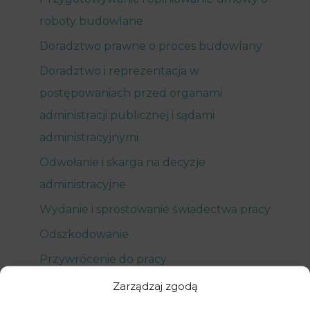
roboty budowlane
Doradztwo prawne o proces budowlany
Doradztwo i reprezentacja w
postępowaniach przed organami
administracji publicznej i sądami
administracyjnymi
Odwołanie i skarga na decyzje
administracyjne
Wydanie i sprostowanie świadectwa pracy
Odszkodowanie
Przywrócenie do pracy
Uznanie wypowiedzenia umowy za
Zarządzaj zgodą
bezskuteczne