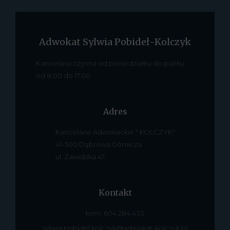
Adwokat Sylwia Pobideł-Kolczyk
Kancelaria czynna od poniedziałku do piątku
od 8.00 do 17.00
Adres
Kancelarie Adwokackie " KOLCZYK"
41-300 Dąbrowa Górnicza
ul. Zawidzka 47
Kontakt
kom: 604 284 433
sylwia.pobidel.kolczyk@adwokat-kolczyk.pl