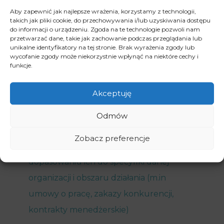
bezskuteczne
Aby zapewnić jak najlepsze wrażenia, korzystamy z technologii,
takich jak pliki cookie, do przechowywania i/lub uzyskiwania dostępu
Ustalenie istnienia stosunku pracy
do informacji o urządzeniu. Zgoda na te technologie pozwoli nam
przetwarzać dane, takie jak zachowanie podczas przeglądania lub
Sporządzanie oraz opiniowanie
unikalne identyfikatory na tej stronie. Brak wyrażenia zgody lub
wycofanie zgody może niekorzystnie wpłynąć na niektóre cechy i
zarządzeń, regulaminów pracy,
funkcje.
regulaminów wynagradzania, układów
Akceptuję
zbiorowych pracy
Sporządzanie i opiniowanie umów
Odmów
zawieranych z pracownikami i
Zobacz preferencje
współpracownikami oraz pomoc w
dopasowaniu ich do specyfiki danej
organizacji i obszaru działania (m.in
umowy o pracę, zakazy konkurencji,
kontrakty menedżerskie)