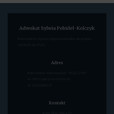
Adwokat Sylwia Pobideł-Kolczyk
Kancelaria czynna od poniedziałku do piątku
od 8.00 do 17.00
Adres
Kancelarie Adwokackie " KOLCZYK"
41-300 Dąbrowa Górnicza
ul. Zawidzka 47
Kontakt
kom: 604 284 433