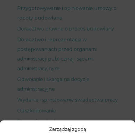
Przygotowywanie i opiniowanie umowy o
roboty budowlane
Doradztwo prawne o proces budowlany
Doradztwo i reprezentacja w
postępowaniach przed organami
administracji publicznej i sądami
administracyjnymi
Odwołanie i skarga na decyzje
administracyjne
Wydanie i sprostowanie świadectwa pracy
Odszkodowanie
Przywrócenie do pracy
Zarządzaj zgodą
Uznanie wypowiedzenia umowy za