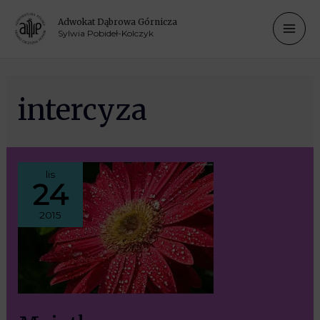
Adwokat Dąbrowa Górnicza
Sylwia Pobideł-Kolczyk
intercyza
lis
24
2015