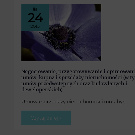
lis
24
2015
Negocjowanie, przygotowywanie i opiniowan
umów: kupna i sprzedaży nieruchomości (w t
umów przedwstępnych oraz budowlanych i
deweloperskich)
Umowa sprzedaży nieruchomości musi być …
Czytaj dalej »