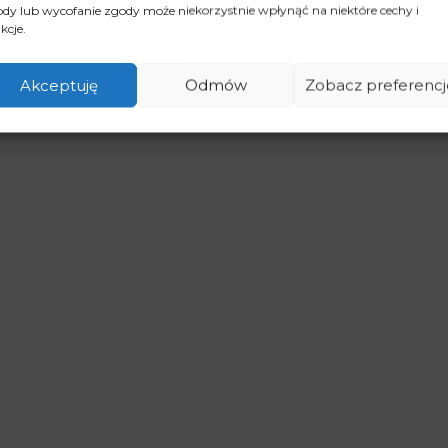
dy lub wycofanie zgody może niekorzystnie wpłynąć na niektóre cechy i
kcje.
Akceptuję
Odmów
Zobacz preferencj