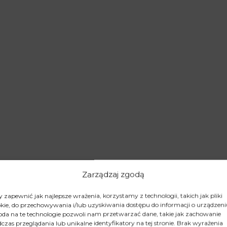
Zarządzaj zgodą
 zapewnić jak najlepsze wrażenia, korzystamy z technologii, takich jak pliki
kie, do przechowywania i/lub uzyskiwania dostępu do informacji o urządzeni
da na te technologie pozwoli nam przetwarzać dane, takie jak zachowanie
czas przeglądania lub unikalne identyfikatory na tej stronie. Brak wyrażenia