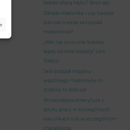
Jesteś ofiarą hejtu? Broń się!
Zdrada małżonka – czy zawsze
stanowi o winie za rozpad
e
małżeństwa?
„Nikt nie zrozumie kobiety
lepiej niż inna kobieta” Lew
Tołstoj
Jeśli podział majątku
wspólnego małżonków to
zróbmy to dobrze!
Wcześniejsza emerytura z
tytułu pracy w szczególnych
warunkach lub w szczególnym
charakterze