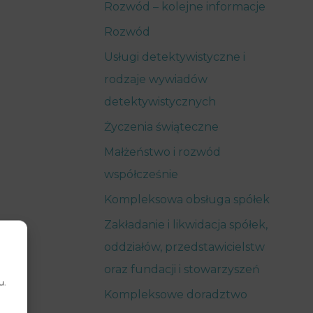
Rozwód – kolejne informacje
Rozwód
Usługi detektywistyczne i
rodzaje wywiadów
detektywistycznych
Życzenia świąteczne
Małżeństwo i rozwód
współcześnie
Kompleksowa obsługa spółek
Zakładanie i likwidacja spółek,
oddziałów, przedstawicielstw
oraz fundacji i stowarzyszeń
u.
Kompleksowe doradztwo