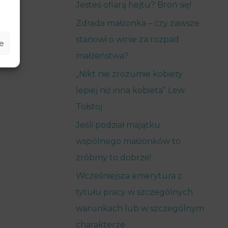
Jesteś ofiarą hejtu? Broń się!
Zdrada małżonka – czy zawsze
stanowi o winie za rozpad
e
małżeństwa?
„Nikt nie zrozumie kobiety
lepiej niż inna kobieta” Lew
Tołstoj
Jeśli podział majątku
wspólnego małżonków to
zróbmy to dobrze!
Wcześniejsza emerytura z
tytułu pracy w szczególnych
warunkach lub w szczególnym
charakterze