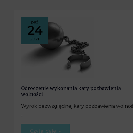
paź
24
2021
Odroczenie wykonania kary pozbawienia
wolności
Wyrok bezwzględnej kary pozbawienia wolnoś
…
Czytaj dalej »