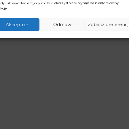
dy lub wycofanie zgody może niekorzystnie wpłynąć na niektóre cechy i
kcje.
Akceptuję
Odmów
Zobacz preferencj