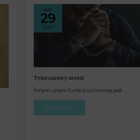
paź
29
2021
Tymczasowy areszt
Innym celem funkcji ochronnej jest …
Czytaj dalej »