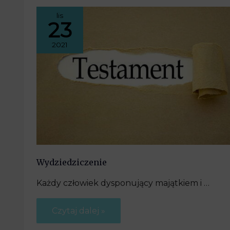
lis
23
2021
Wydziedziczenie
Każdy człowiek dysponujący majątkiem i …
Czytaj dalej »