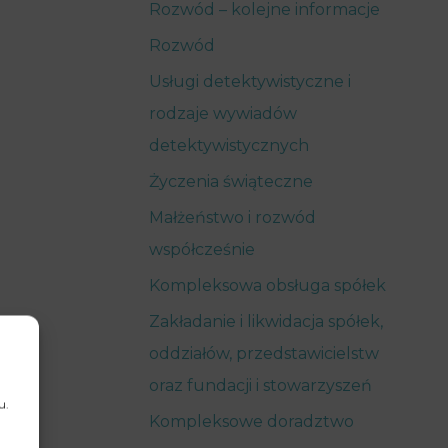
Rozwód – kolejne informacje
Rozwód
Usługi detektywistyczne i
rodzaje wywiadów
detektywistycznych
Życzenia świąteczne
Małżeństwo i rozwód
współcześnie
Kompleksowa obsługa spółek
Zakładanie i likwidacja spółek,
oddziałów, przedstawicielstw
oraz fundacji i stowarzyszeń
u.
Kompleksowe doradztwo