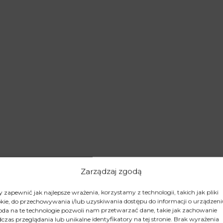
Zarządzaj zgodą
 zapewnić jak najlepsze wrażenia, korzystamy z technologii, takich jak pliki
kie, do przechowywania i/lub uzyskiwania dostępu do informacji o urządzeni
da na te technologie pozwoli nam przetwarzać dane, takie jak zachowanie
czas przeglądania lub unikalne identyfikatory na tej stronie. Brak wyrażenia