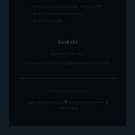
Kancelarie Adwokackie " KOLCZYK"
41-300 Dąbrowa Górnicza
ul. Zawidzka 47
Kontakt
kom: 604 284 433
sylwia.pobidel.kolczyk@adwokat-kolczyk.pl
Polityka prywatności
Zaprojektowano z
przez Strony www &
marketing