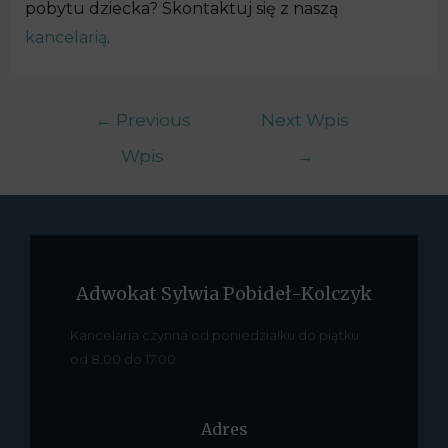
pobytu dziecka? Skontaktuj się z naszą
kancelarią
.
←
Previous
Next Wpis
Wpis
→
Adwokat Sylwia Pobideł-Kolczyk
Kancelaria czynna od poniedziałku do piątku
od 8.00 do 17.00
Adres