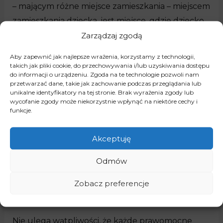
– mającym różne miejsce zamieszkania – miejscem
zamieszkania dziecka, jest miejsce, gdzie dziecko
przebywa na stałe; jeżeli dziecko nie przebywa
Zarządzaj zgodą
stale u żadnego z rodziców, miejsce jego
Aby zapewnić jak najlepsze wrażenia, korzystamy z technologii,
zamieszkania określa sąd opiekuńczy.
Sąd
takich jak pliki cookie, do przechowywania i/lub uzyskiwania dostępu
do informacji o urządzeniu. Zgoda na te technologie pozwoli nam
opiekuńczy orzeka w kwestii zamieszkania
przetwarzać dane, takie jak zachowanie podczas przeglądania lub
dziecka również wtedy, gdy rodzice samodzielnie
unikalne identyfikatory na tej stronie. Brak wyrażenia zgody lub
wycofanie zgody może niekorzystnie wpłynąć na niektóre cechy i
nie mogą dojść do porozumienia.
Z wnioskiem o
funkcje.
ustalenie miejsca pobytu może wystąpić każdy z
rodziców/ opiekunów małoletniego. Celowym jest
Akceptuję
umieszczenie we wniosku tzw. wniosek o
Odmów
udzielenie zabezpieczenie. Opłata sądowa od
wniosku o ustalenie miejsca zamieszkania dziecka
Zobacz preferencje
wynosi 30 zł
.
Nie ulega wątpliwości, że każde prawomocne