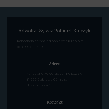
Adwokat Sylwia Pobideł-Kolczyk
Kancelaria czynna od poniedziałku do piątku
od 8.00 do 17.00
Adres
Kancelarie Adwokackie " KOLCZYK"
41-300 Dąbrowa Górnicza
ul. Zawidzka 47
Kontakt