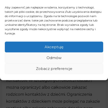
pozbawiające władzy rodzicielskiej jednego z
Aby zapewnić jak najlepsze wrażenia, korzystamy z technologii,
rodziców lub obojga z nich nie powoduje
takich jak pliki cookie, do przechowywania i/lub uzyskiwania dostępu
do informacji o urządzeniu. Zgoda na te technologie pozwoli nam
automatycznie utraty prawa do kontaktów z
przetwarzać dane, takie jak zachowanie podczas przeglądania lub
unikalne identyfikatory na tej stronie. Brak wyrażenia zgody lub
małoletnim, niezbędne jest wykazanie, że
wycofanie zgody może niekorzystnie wpłynąć na niektóre cechy i
kontakty te wiążą się z zagrożeniem dla dobra
funkcje.
małoletniego.
Akceptuję
Przesłanką zakazania kontaktów z dzieckiem jest
Odmów
jedynie poważne zagrożenie dobra dziecka,
wszelkie inne wiążące się z kontaktami zagrożenia
Zobacz preferencje
dobra dziecka, mogą skutkować ograniczeniem
kontaktów. W szczególnych okolicznościach
można ograniczyć albo całkowicie zakazać
rodzicom kontaktów z dziećmi. Ograniczenia
kontaktów z dzieckiem może polegać na zakazie