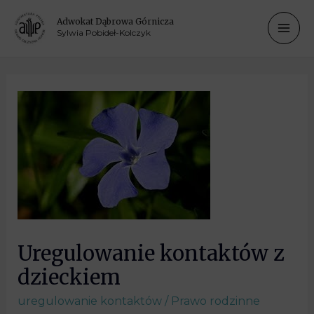
Adwokat Dąbrowa Górnicza
Sylwia Pobideł-Kolczyk
Uregulowanie kontaktów z
dzieckiem
uregulowanie kontaktów
/
Prawo rodzinne