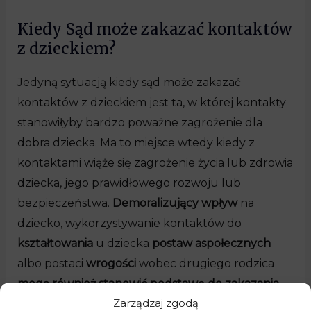
Kiedy Sąd może zakazać kontaktów
z dzieckiem?
Jedyną sytuacją kiedy sąd może zakazać
kontaktów z dzieckiem jest ta, w której kontakty
stanowiłyby bardzo poważne zagrożenie dla
dobra dziecka. Ma to miejsce wtedy kiedy z
kontaktami wiąże się zagrożenie życia lub zdrowia
dziecka, jego prawidłowego rozwoju lub
bezpieczeństwa.
Demoralizujący wpływ
na
dziecko, wykorzystywanie kontaktów do
kształtowania
u dziecka
postaw aspołecznych
albo postaci
wrogości
wobec drugiego rodzica
mogą również stanowić podstawę do zakazania
Zarządzaj zgodą
przez Sąd kontaktów z dzieckiem
. Orzeczenie