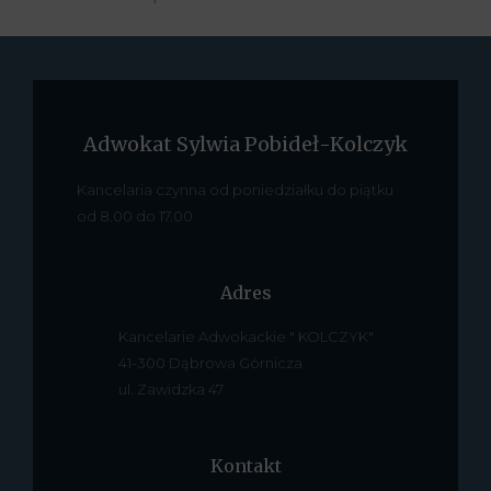
Adwokat Sylwia Pobideł-Kolczyk
Kancelaria czynna od poniedziałku do piątku
od 8.00 do 17.00
Adres
Kancelarie Adwokackie " KOLCZYK"
41-300 Dąbrowa Górnicza
ul. Zawidzka 47
Kontakt