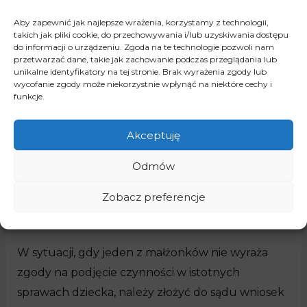
powinien wykorzystać urlop wychowawczy
.
Aby zapewnić jak najlepsze wrażenia, korzystamy z technologii,
takich jak pliki cookie, do przechowywania i/lub uzyskiwania dostępu
Wniosek o rozstrzygnięcie
do informacji o urządzeniu. Zgoda na te technologie pozwoli nam
przetwarzać dane, takie jak zachowanie podczas przeglądania lub
unikalne identyfikatory na tej stronie. Brak wyrażenia zgody lub
Wniosek o rozstrzygnięcie istotnych spraw
wycofanie zgody może niekorzystnie wpłynąć na niektóre cechy i
dziecka składa się do sądu opiekuńczego
funkcje.
właściwego ze względu na
miejsce zamieszkania /
Akceptuję
pobytu dziecka
. Rozstrzygnięcie z reguły
następuje po wysłuchaniu małoletniego dziecka,
Odmów
jeśli nie stoją temu na przeszkodzie względy takie
jak rozwój umysłowy, stopień dojrzałości czy stan
Zobacz preferencje
zdrowia małoletniego.
W sytuacji, gdy jeden z małżonków nie wyraża
zgody na podjęcie czynności w istotnych
sprawach dziecka, należy złożyć do sądu wniosek