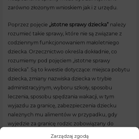
zarówno złożonym wnioskiem jak i z urzędu.
Poprzez pojęcie
„istotne sprawy dziecka”
należy
rozumieć takie sprawy, które nie są związane z
codziennym funkcjonowaniem małoletniego
dziecka. Orzecznictwo określa dokładnie, co
rozumiemy pod pojęciem „istotne sprawy
dziecka”. Są to kwestie dotyczące: miejsca pobytu
dziecka, zmiany nazwiska dziecka w trybie
administracyjnym, wyboru szkoły, sposobu
leczenia, sposobu spędzania wakacji, w tym
wyjazdu za granicę, zabezpieczenia dziecku
należnych mu alimentów w przypadku, gdy
wyjedzie za granicę rodzic zobowiązany do
alimentacji, czy też wyboru rodzica, który
Zarządzaj zgodą